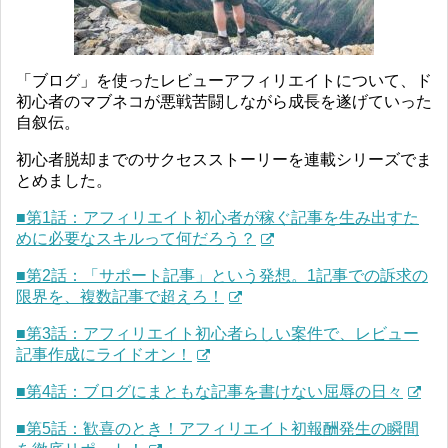
「ブログ」を使ったレビューアフィリエイトについて、ド
初心者のマブネコが悪戦苦闘しながら成長を遂げていった
自叙伝。
初心者脱却までのサクセスストーリーを連載シリーズでま
とめました。
■第1話：アフィリエイト初心者が稼ぐ記事を生み出すた
めに必要なスキルって何だろう？
■第2話：「サポート記事」という発想。1記事での訴求の
限界を、複数記事で超えろ！
■第3話：アフィリエイト初心者らしい案件で、レビュー
記事作成にライドオン！
■第4話：ブログにまともな記事を書けない屈辱の日々
■第5話：歓喜のとき！アフィリエイト初報酬発生の瞬間