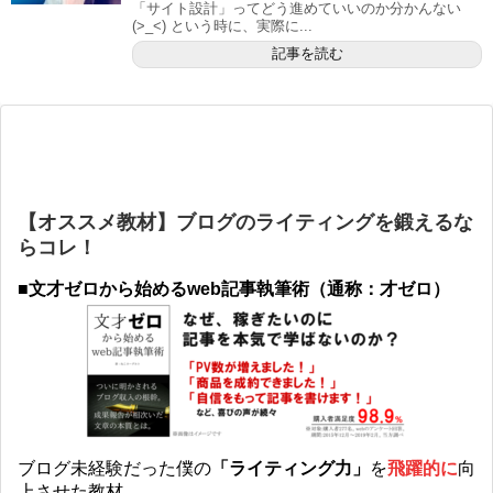
「サイト設計」ってどう進めていいのか分かんない
(>_<) という時に、実際に...
記事を読む
【オススメ教材】ブログのライティングを鍛えるな
らコレ！
■文才ゼロから始めるweb記事執筆術（通称：才ゼロ）
ブログ未経験だった僕の
「ライティング力」
を
飛躍的に
向
上させた教材。