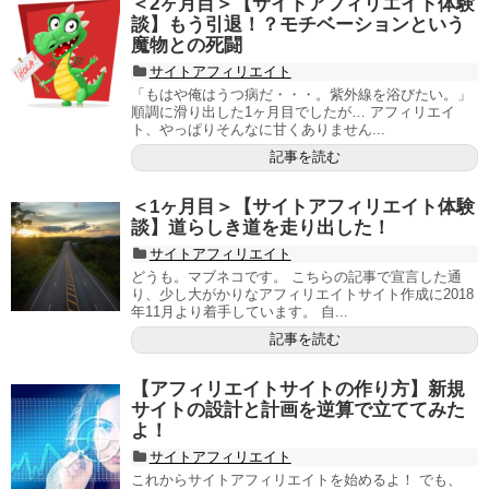
＜2ヶ月目＞【サイトアフィリエイト体験
談】もう引退！？モチベーションという
魔物との死闘
サイトアフィリエイト
「もはや俺はうつ病だ・・・。紫外線を浴びたい。」
順調に滑り出した1ヶ月目でしたが… アフィリエイ
ト、やっぱりそんなに甘くありません...
記事を読む
＜1ヶ月目＞【サイトアフィリエイト体験
談】道らしき道を走り出した！
サイトアフィリエイト
どうも。マブネコです。 こちらの記事で宣言した通
り、少し大がかりなアフィリエイトサイト作成に2018
年11月より着手しています。 自...
記事を読む
【アフィリエイトサイトの作り方】新規
サイトの設計と計画を逆算で立ててみた
よ！
サイトアフィリエイト
これからサイトアフィリエイトを始めるよ！ でも、