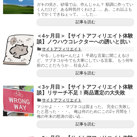
ガキの頃さ。砂場で山、作んじゃん？ 順調に作ってい
くんだけど、ある時気付くわけよ…。あ、これ以上も
うでかくできねぇって。 …した...
記事を読む
＜4ヶ月目＞【サイトアフィリエイト体験
談】ノウハウコレクターへの誘いと抗い
サイトアフィリエイト
「やる」しかねーんだよ！ 平易な言葉に聞こえるけ
ど、マブネコが今でも大事にしている言葉。 もう何年
前のことだろうか… 社会人2...
記事を読む
＜3ヶ月目＞【サイトアフィリエイト体験
談】リサーチ不足！商品選定の大失敗
サイトアフィリエイト
マジかよ・・・ マブネコは固まった。 完全に失敗し
たと思った・・・。 俺は何のためにこの2ヶ月間を！
俺の年末の怒涛の追い込...
記事を読む